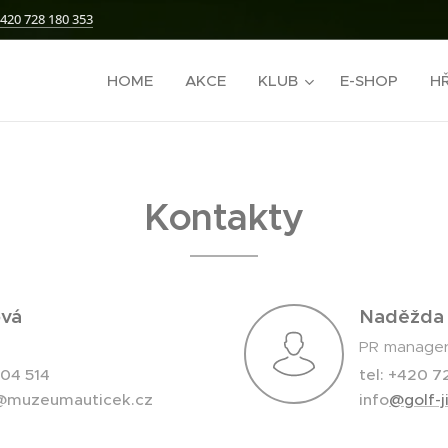
420 728 180 353
HOME
AKCE
KLUB
E-SHOP
HŘ
Kontakty
ová
Naděžda 
PR manage
804 514
tel: +420 7
a@muzeumauticek.cz
info
@golf-j