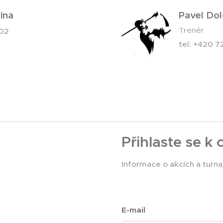
ina
Pavel Dol
Trenér
702
tel: +420 7
Přihlaste se k
Informace o akcích a turnaj
E-mail