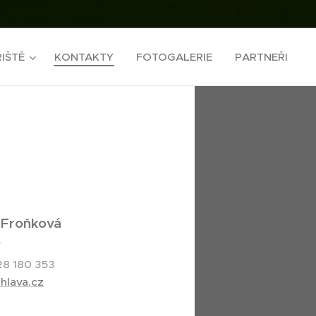
IŠTĚ
KONTAKTY
FOTOGALERIE
PARTNEŘI
Froňková
r
28 180 353
ihlava.cz