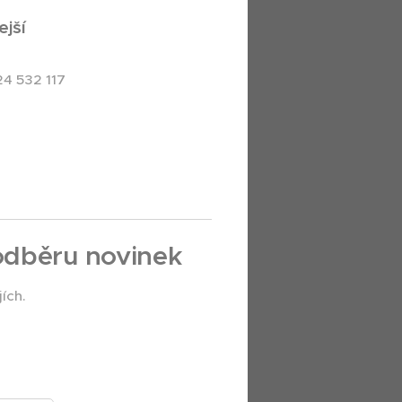
ejší
24 532 117
 odběru novinek
ích.