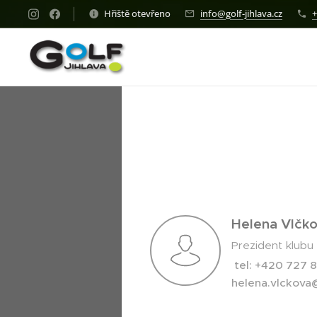
Hřiště otevřeno
info@golf-jihlava.cz
+
Helena Vlčk
Prezident klubu
tel: +420 727 
helena.vlckov