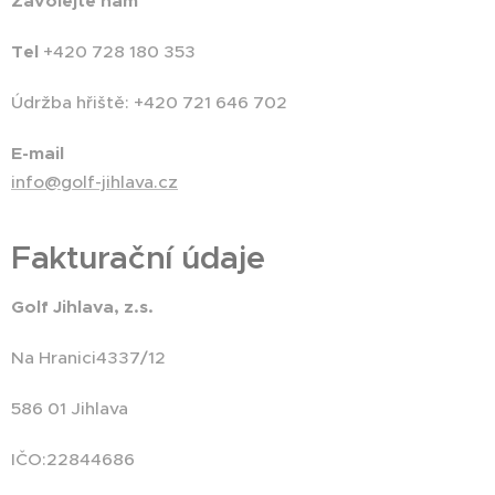
Zavolejte nám
Tel
+420 728 180 353
Údržba hřiště: +420 721 646 702
E-mail
info@golf-jihlava.cz
Fakturační údaje
Golf Jihlava, z.s.
Na Hranici4337/12
586 01 Jihlava
IČO:22844686