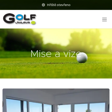
Hřiště otevřeno
Mise a vize