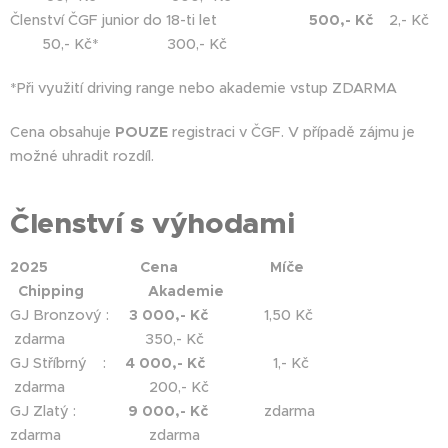
Členství ČGF junior do 18-ti let
500,- Kč
2,- Kč
50,- Kč* 300,- Kč
*Při využití driving range nebo akademie vstup ZDARMA
Cena obsahuje
POUZE
registraci v ČGF. V případě zájmu je
možné uhradit rozdíl.
Členství s výhodami
2025
Cena
Míče
Chipping
Akademie
GJ Bronzový :
3 000,- Kč
1,50 Kč
zdarma 350,- Kč
GJ Stříbrný :
4
000,- Kč
1,- Kč
zdarma 200,- Kč
GJ Zlatý :
9
000,- Kč
zdarma
zdarma zdarma