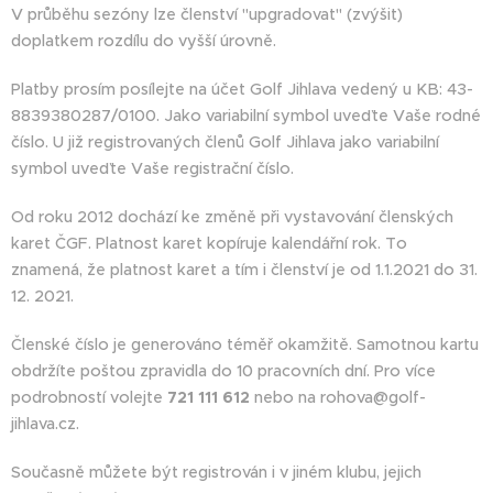
V průběhu sezóny lze členství "upgradovat" (zvýšit)
doplatkem rozdílu do vyšší úrovně.
Platby prosím posílejte na účet Golf Jihlava vedený u KB: 43-
8839380287/0100. Jako variabilní symbol uveďte Vaše rodné
číslo. U již registrovaných členů Golf Jihlava jako variabilní
symbol uveďte Vaše registrační číslo.
Od roku 2012 dochází ke změně při vystavování členských
karet ČGF. Platnost karet kopíruje kalendářní rok. To
znamená, že platnost karet a tím i členství je od 1.1.2021 do 31.
12. 2021.
Členské číslo je generováno téměř okamžitě. Samotnou kartu
obdržíte poštou zpravidla do 10 pracovních dní. Pro více
podrobností volejte
721 111 612
nebo na rohova@golf-
jihlava.cz.
Současně můžete být registrován i v jiném klubu, jejich