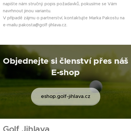
napište nám stručný popis požadavků, pokusíme se Vám
navrhnout jinou variantu.
V případě zájmu o partnerství, kontaktujte Marka Pakostu na
e-mailu pakosta@golf-jihlava.cz.
Objednejte si členství přes náš
E-shop
eshop.golf-jihlava.cz
Golf Jihlava