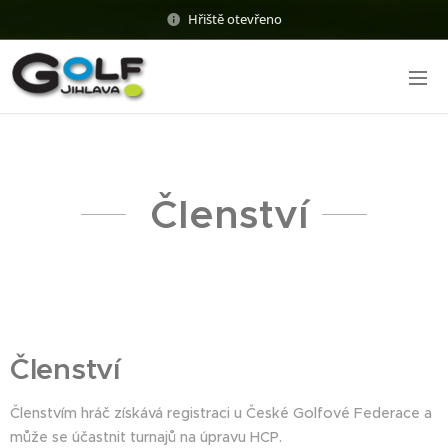
Hřiště otevřeno
Členství
Členství
Členstvím hráč získává registraci u České Golfové Federace a
může se účastnit turnajů na úpravu HCP.