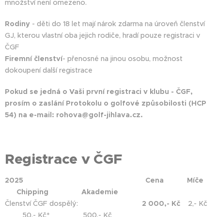
množství není omezeno.
Rodiny
- děti do 18 let mají nárok zdarma na úroveň členství
GJ, kterou vlastní oba jejich rodiče, hradí pouze registraci v
ČGF
Firemní členství
- přenosné na jinou osobu, možnost
dokoupení další registrace
Pokud se jedná o Vaši první registraci v klubu - ČGF,
prosím o zaslání Protokolu o golfové způsobilosti (HCP
54) na e-mail: rohova@golf-jihlava.cz.
Registrace v ČGF
2025
Cena
Míče
Chipping
Akademie
Členství ČGF dospělý:
2
000,- Kč
2,- Kč
50,- Kč* 500,- Kč