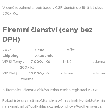
V ceně je zahrnuta registrace v ČGF. Junioři do 18-ti let sleva
500,- Kč.
Firemní členství (ceny bez
DPH)
2025
Cena
Míče
Chipping
Akademie
VIP Stříbrný :
7
000,- Kč
1,- Kč zdarma
200,- Kč
VIP Zlatý :
13 000,- Kč
zdarma zdarma
zdarma
K firemnímu členství získává jedna osoba registraci v ČGF.
Pokud jste si z naší nabídky členství nevybrali, kontaktujte nás
na e-mailu info@golf-jihlava.cz nebo rohova@golf-jihlava.cz,