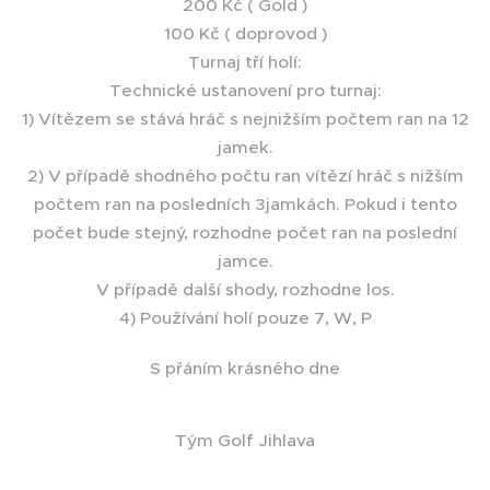
200 Kč ( Gold )
100 Kč ( doprovod )
Turnaj tří holí:
Technické ustanovení pro turnaj:
1) Vítězem se stává hráč s nejnižším počtem ran na 12
jamek.
2) V případě shodného počtu ran vítězí hráč s nižším
počtem ran na posledních 3jamkách. Pokud i tento
počet bude stejný, rozhodne počet ran na poslední
jamce.
V případě další shody, rozhodne los.
4) Používání holí pouze 7, W, P
S přáním krásného dne
Tým Golf Jihlava