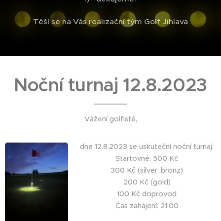
Těší se na Vás realizační tým Golf Jihlava
Noční turnaj 12.8.2023
Vážení golfisté,
dne 12.8.2023 se uskuteční noční turnaj.
Startovné: 500 Kč
300 Kč (silver, bronz)
200 Kč (gold)
100 Kč doprovod
Čas zahájení: 21:00