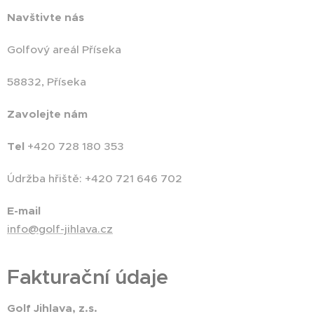
Navštivte nás
Golfový areál Příseka
58832, Příseka
Zavolejte nám
Tel
+420 728 180 353
Údržba hřiště: +420 721 646 702
E-mail
info@golf-jihlava.cz
Fakturační údaje
Golf Jihlava, z.s.