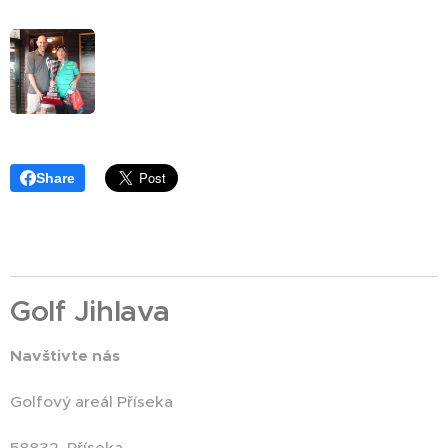
Share
Golf Jihlava
Navštivte nás
Golfový areál Příseka
58832, Příseka