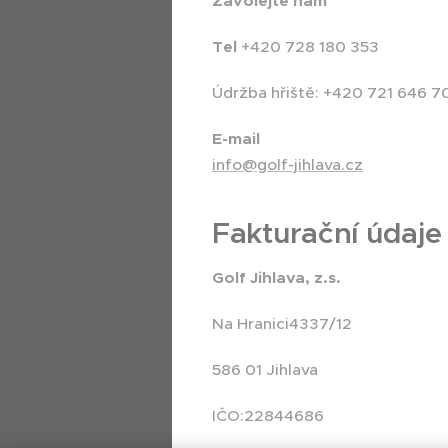
Zavolejte nám
Tel
+420 728 180 353
Údržba hřiště: +420 721 646 7
E-mail
info@golf-jihlava.cz
Fakturační údaje
Golf Jihlava, z.s.
Na Hranici4337/12
586 01 Jihlava
IČO:22844686