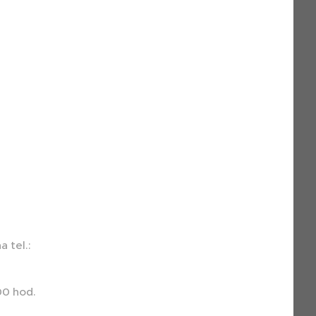
.
 tel.:
00 hod.