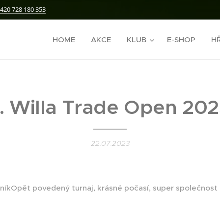
420 728 180 353
HOME
AKCE
KLUB
E-SHOP
HŘ
I. Willa Trade Open 20
22.07.2023
čníkOpět povedený turnaj, krásné počasí, super společnost