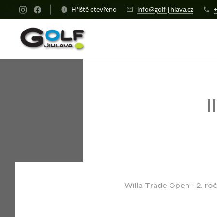
Hřiště otevřeno
info@golf-jihlava.cz
+
I
Willa Trade Open - 2. ro