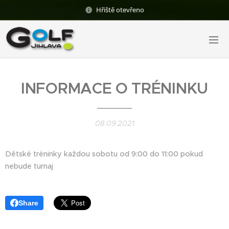
Hřiště otevřeno
INFORMACE O TRÉNINKU
08.09.2021
Dětské tréninky každou sobotu od 9:00 do 11:00 pokud
nebude turnaj
Share