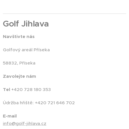
Golf Jihlava
Navštivte nás
Golfový areál Příseka
58832, Příseka
Zavolejte nám
Tel
+420 728 180 353
Údržba hřiště: +420 721 646 702
E-mail
info@golf-jihlava.cz