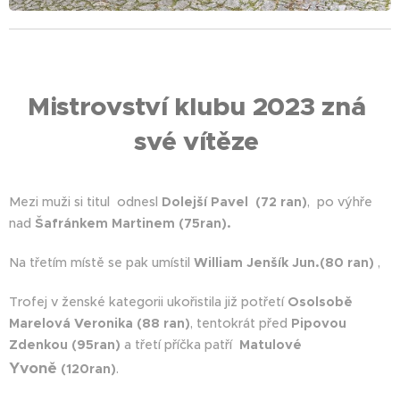
Mistrovství klubu 2023 zná
své vítěze
Mezi muži si titul odnesl
Dolejší Pavel
(72 ran)
, po výhře
nad
Šafránkem Martinem (75ran).
Na třetím místě se pak umístil
William Jenšík Jun.(80 ran)
,
Trofej v ženské kategorii ukořistila již potřetí
Osolsobě
Marelová Veronika
(88 ran)
, tentokrát před
Pipovou
Zdenkou (95ran)
a třetí příčka patří
Matulové
Yvoně
(120ran)
.