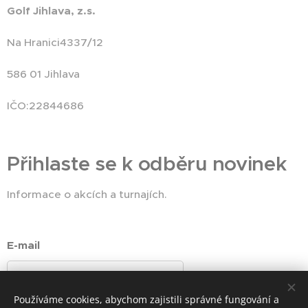
Golf Jihlava, z.s.
Na Hranici4337/12
586 01 Jihlava
IČO:22844686
Přihlaste se k odběru novinek
Informace o akcích a turnajích.
E-mail
Používáme cookies, abychom zajistili správné fungování a