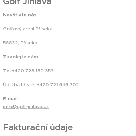
Golf Jihlava
Navštivte nás
Golfový areál Příseka
58832, Příseka
Zavolejte nám
Tel
+420 728 180 353
Údržba hřiště: +420 721 646 702
E-mail
info@golf-jihlava.cz
Fakturační údaje